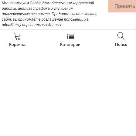
Мы используем Cookie для обеспечения корректной
Принять
работы, анализа трафика и улучшения
пользовательского опыта.
Продолжая использовать
сайт, вы
принимаете
соглашение положений на
обработку персональных данных.
Корзина
Категории
Поиск
Контакты
+7 (962) 389-25-41
Почта для заявок:
opt@profbyt.com