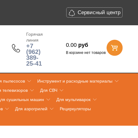
Сервисный центр
Горячая
линия
0.00
руб
+7
(962)
В корзине нет товаров
389-
25-41
я пылесосов
Инструмент и расходные материалы
я телевизоров
Для СВЧ
ля сушильных машин
Для мультиварок
ов
Для аэрогрилей
Рециркуляторы