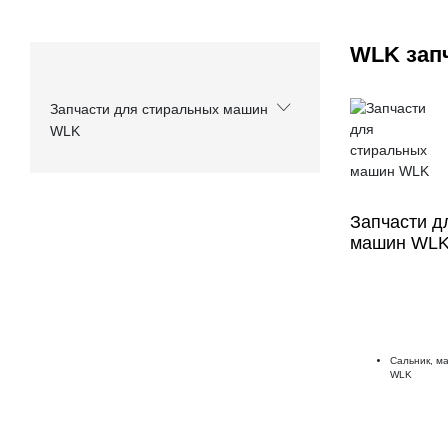
WLK зап
Запчасти для стиральных машин
WLK
Запчасти д
машин WLK 
Сальник, м
WLK