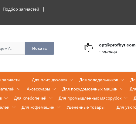
Подбор запчастей
opt@profbyt.com
Искать
- юрлица
 запчасти
Для плит, духовок
Для холодильников
Дл
вателей
Аксессуары
Для посудомоечных машин
Дл
в
Для хлебопечей
Для промышленных мясорубок
Д
телей
Для кофемашин
Уцененные товары
Для утюг