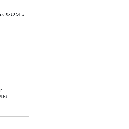
22x40x10 SHG
'.
WLK)