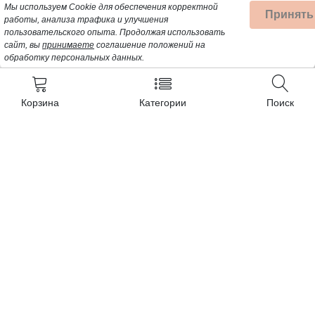
Мы используем Cookie для обеспечения корректной
Принять
работы, анализа трафика и улучшения
пользовательского опыта.
Продолжая использовать
сайт, вы
принимаете
соглашение положений на
обработку персональных данных.
Корзина
Категории
Поиск
Контакты
+7 (962) 389-25-41
Почта для заявок:
opt@profbyt.com