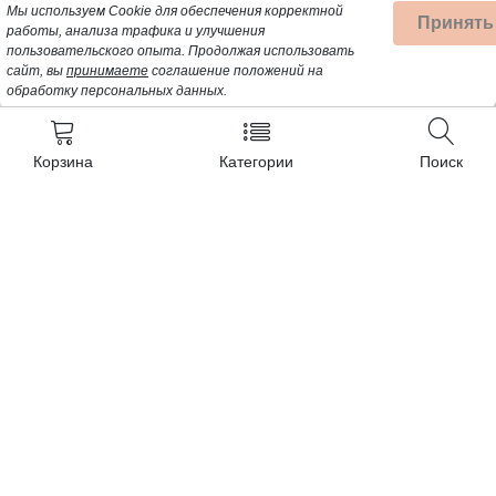
Мы используем Cookie для обеспечения корректной
Принять
работы, анализа трафика и улучшения
пользовательского опыта.
Продолжая использовать
сайт, вы
принимаете
соглашение положений на
обработку персональных данных.
Корзина
Категории
Поиск
Контакты
+7 (962) 389-25-41
Почта для заявок:
opt@profbyt.com