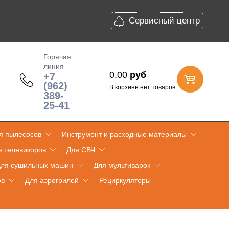
Сервисный центр
Горячая
линия
0.00
руб
+7
(962)
В корзине нет товаров
389-
25-41
я пылесосов
Инструмент и расходные материалы
я телевизоров
Для СВЧ
ля сушильных машин
Для мультиварок
ов
Для аэрогрилей
Рециркуляторы