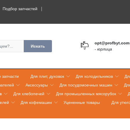
Подбор запчастей
opt@profbyt.com
Искать
- юрлица
 запчасти
Для плит, духовок
Для холодильников
Дл
вателей
Аксессуары
Для посудомоечных машин
Дл
в
Для хлебопечей
Для промышленных мясорубок
Д
телей
Для кофемашин
Уцененные товары
Для утюг