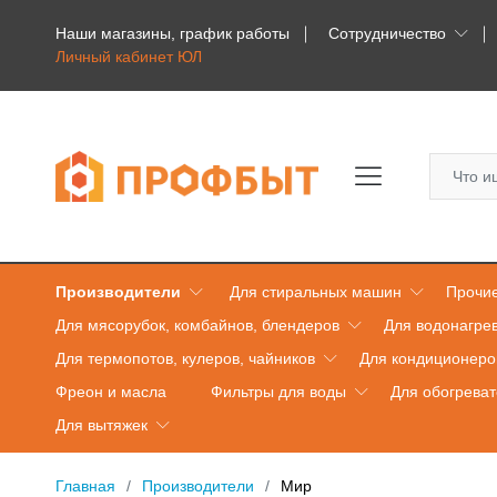
Наши магазины, график работы
Сотрудничество
Личный кабинет ЮЛ
Производители
Для стиральных машин
Прочие
Для мясорубок, комбайнов, блендеров
Для водонагре
Для термопотов, кулеров, чайников
Для кондиционеро
Фреон и масла
Фильтры для воды
Для обогрева
Для вытяжек
Главная
Производители
Мир