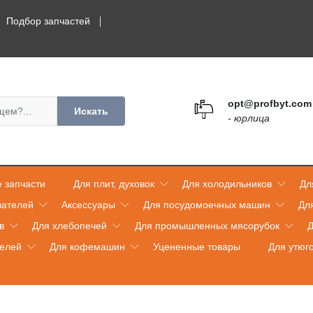
Подбор запчастей
opt@profbyt.com
Искать
- юрлица
 запчасти
Для плит, духовок
Для холодильников
Дл
вателей
Аксессуары
Для посудомоечных машин
Дл
в
Для хлебопечей
Для промышленных мясорубок
Д
телей
Для кофемашин
Уцененные товары
Для утюг