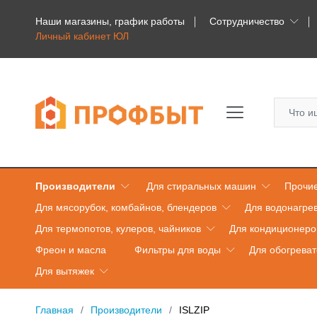
Наши магазины, график работы
Сотрудничество
Личный кабинет ЮЛ
Производители
Для стиральных машин
Прочие
Для мясорубок, комбайнов, блендеров
Для водонагре
Для термопотов, кулеров, чайников
Для кондиционеро
Фреон и масла
Фильтры для воды
Для обогрева
Для вытяжек
Главная
Производители
ISLZIP