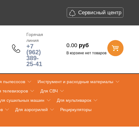
Сервисный центр
Горячая
линия
0.00
руб
+7
(962)
В корзине нет товаров
389-
25-41
я пылесосов
Инструмент и расходные материалы
я телевизоров
Для СВЧ
ля сушильных машин
Для мультиварок
ов
Для аэрогрилей
Рециркуляторы