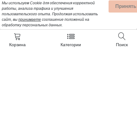
Мы используем Cookie для обеспечения корректной
Принять
работы, анализа трафика и улучшения
пользовательского опыта.
Продолжая использовать
сайт, вы
принимаете
соглашение положений на
обработку персональных данных.
Корзина
Категории
Поиск
Контакты
+7 (962) 389-25-41
Почта для заявок:
opt@profbyt.com