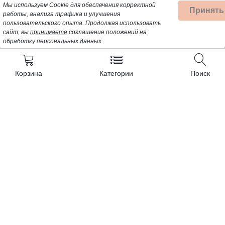
Мы используем Cookie для обеспечения корректной
Принять
работы, анализа трафика и улучшения
пользовательского опыта.
Продолжая использовать
сайт, вы
принимаете
соглашение положений на
обработку персональных данных.
Корзина
Категории
Поиск
Контакты
+7 (962) 389-25-41
Почта для заявок:
opt@profbyt.com